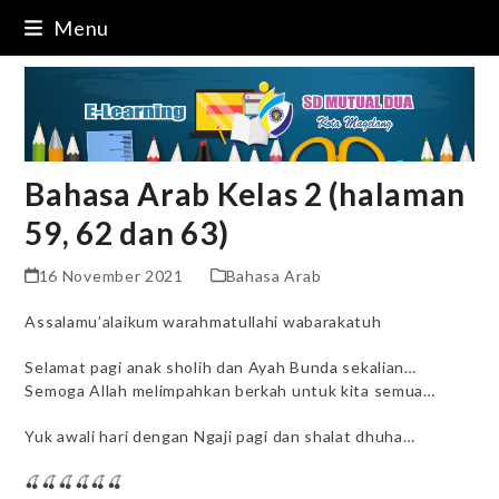
Skip
Menu
to
content
Bahasa Arab Kelas 2 (halaman
59, 62 dan 63)
16 November 2021
Bahasa Arab
Assalamu’alaikum warahmatullahi wabarakatuh
Selamat pagi anak sholih dan Ayah Bunda sekalian…
Semoga Allah melimpahkan berkah untuk kita semua…
Yuk awali hari dengan Ngaji pagi dan shalat dhuha…
🍒🍒🍒🍒🍒🍒