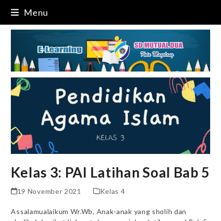
Skip
Menu
to
content
Kelas 3: PAI Latihan Soal Bab 5
19 November 2021
Kelas 4
Assalamualaikum Wr.Wb, Anak-anak yang sholih dan