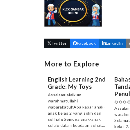
Twitter
Facebook
LinkedIn
More to Explore
English Learning 2nd
Bahas
Grade: My Toys
Tanda
Penul
Assalamualaikum
warahmatullahi
🌻🌻🌻
wabarakatuhApa kabar anak-
Assalam
anak kelas 2 yang solih dan
warahma
solihah?Semoga anak-anak
Selamat
selalu dalam keadaan sehat…
kelas 2