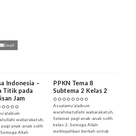
Email
a Indonesia –
PPKN Tema 8
 Titik pada
Subtema 2 Kelas 2
isan Jam
🌻🌻🌻🌻🌻🌻🌻🌻
Assalamu’alaikum
🌻🌻🌻🌻
warahmatullahi wabarakatuh.
u’alaikum
Selamat pagi anak-anak solih
tullahi wabarakatuh.
kelas 2. Semoga Allah
 pagi anak-anak solih
melimpahkan berkah untuk
. Semoga Allah