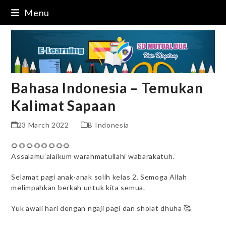
Skip
Menu
to
content
Bahasa Indonesia – Temukan
Kalimat Sapaan
23 March 2022
B Indonesia
🌻🌻🌻🌻🌻🌻🌻🌻
Assalamu’alaikum warahmatullahi wabarakatuh.
Selamat pagi anak-anak solih kelas 2. Semoga Allah
melimpahkan berkah untuk kita semua.
Yuk awali hari dengan ngaji pagi dan sholat dhuha 🥰