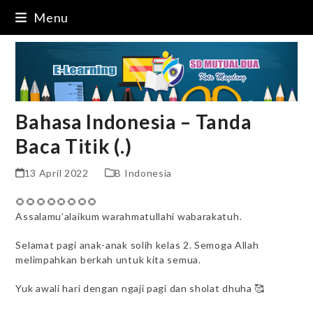
Skip
Menu
to
content
Bahasa Indonesia – Tanda
Baca Titik (.)
13 April 2022
B Indonesia
🌻🌻🌻🌻🌻🌻🌻🌻
Assalamu’alaikum warahmatullahi wabarakatuh.
Selamat pagi anak-anak solih kelas 2. Semoga Allah
melimpahkan berkah untuk kita semua.
Yuk awali hari dengan ngaji pagi dan sholat dhuha 🥰