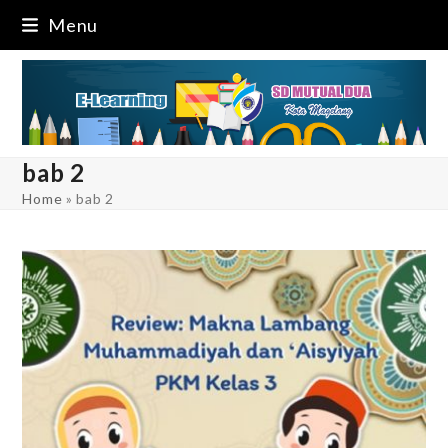
Skip
Menu
to
content
bab 2
Home
»
bab 2