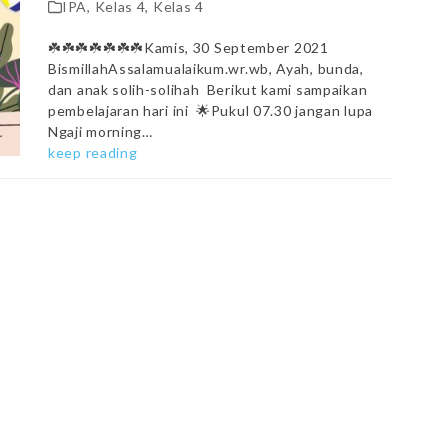
IPA
,
Kelas 4
,
Kelas 4
☘️☘️☘️☘️☘️☘️☘️Kamis, 30 September 2021
BismillahAssalamualaikum.wr.wb, Ayah, bunda,
dan anak solih-solihah Berikut kami sampaikan
pembelajaran hari ini 🌟Pukul 07.30 jangan lupa
Ngaji morning…
keep reading