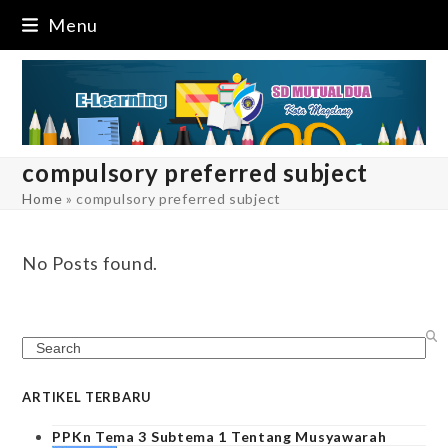
Skip
Menu
to
content
compulsory preferred subject
Home
»
compulsory preferred subject
No Posts found.
Search
ARTIKEL TERBARU
PPKn Tema 3 Subtema 1 Tentang Musyawarah