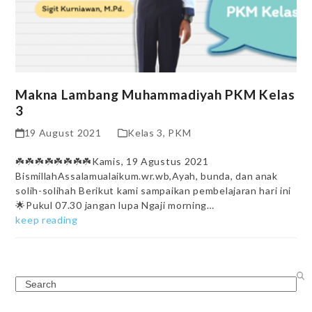
Makna Lambang Muhammadiyah PKM Kelas
3
19 August 2021
Kelas 3
,
PKM
☘️☘️☘️☘️☘️☘️☘️☘️Kamis, 19 Agustus 2021
BismillahAssalamualaikum.wr.wb,Ayah, bunda, dan anak
solih-solihah Berikut kami sampaikan pembelajaran hari ini
🌟Pukul 07.30 jangan lupa Ngaji morning…
keep reading
Search