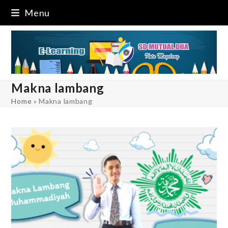
Skip
Menu
to
content
Makna lambang
Home
»
Makna lambang