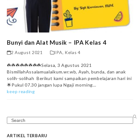
Bunyi dan Alat Musik – IPA Kelas 4
2 August 2021
IPA
,
Kelas 4
☘️☘️☘️☘️☘️☘️☘️☘️Selasa, 3 Agustus 2021
BismillahAssalamualaikum.wr.wb, Ayah, bunda, dan anak
solih-solihah Berikut kami sampaikan pembelajaran hari ini
🌟Pukul 07.30 jangan lupa Ngaji morning…
keep reading
Search
ARTIKEL TERBARU