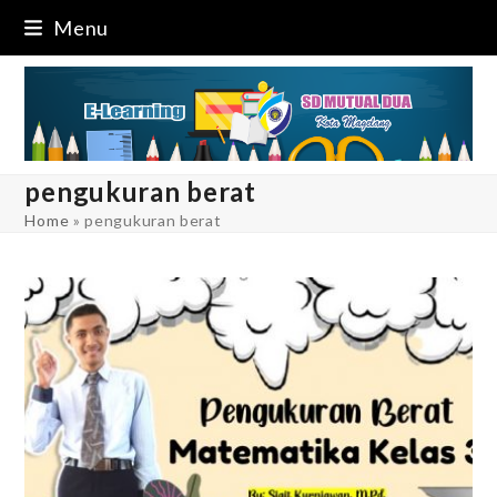
Skip
Menu
to
content
pengukuran berat
Home
»
pengukuran berat