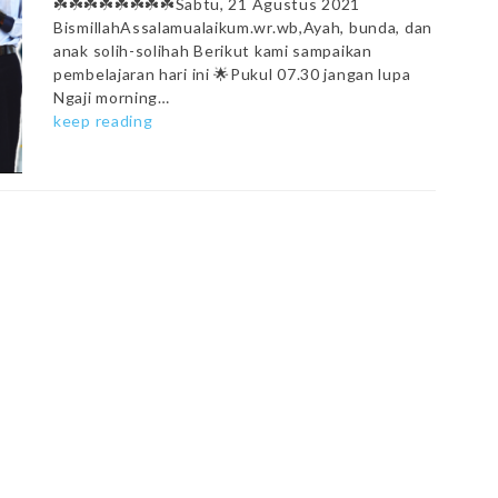
☘️☘️☘️☘️☘️☘️☘️☘️Sabtu, 21 Agustus 2021
BismillahAssalamualaikum.wr.wb,Ayah, bunda, dan
anak solih-solihah Berikut kami sampaikan
pembelajaran hari ini 🌟Pukul 07.30 jangan lupa
Ngaji morning…
keep reading