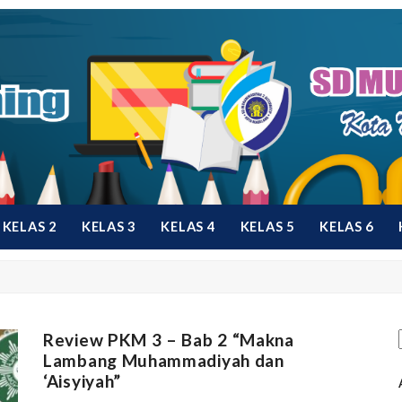
KELAS 2
KELAS 3
KELAS 4
KELAS 5
KELAS 6
Review PKM 3 – Bab 2 “Makna
Lambang Muhammadiyah dan
‘Aisyiyah”